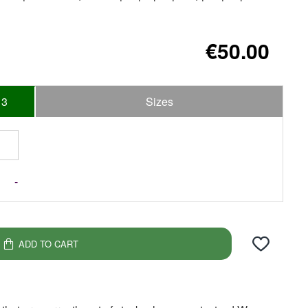
€50.00
3
Sizes
-
ADD TO CART