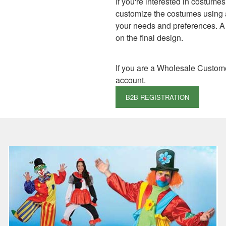
If you're interested in costumes
customize the costumes using an
your needs and preferences. A
on the final design.
If you are a Wholesale Custom
account.
B2B REGISTRATION