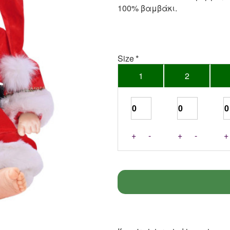
100% βαμβάκι.
Size
1
2
+
-
+
-
+